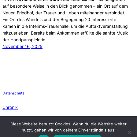
auf besondere Weise in den Blick genommen – ein Ort auf dem
Neuen Friedhof, der Trauer und Leben miteinander verbindet.
Ein Ort des Wandels und der Begegnung 20 Interessierte
kamen in die Interims-Trauerhalle, um die Auftaktveranstaltung
mitzuerleben. Bereits beim Ankommen erfüllte die sanfte Musik
der Handpanspielerin…
November 16, 2025
Datenschutz
Chronik
Newsletter
Diese Website benutzt Cookies. Wenn du die Website weiter
nutzt, gehen wir von deinem Einverständnis aus.
S